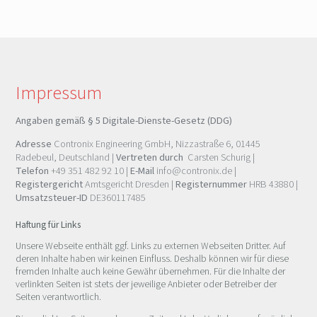
Impressum
Angaben gemäß § 5 Digitale-Dienste-Gesetz (DDG)
Adresse
Contronix Engineering GmbH
,
Nizzastraße 6
,
01445
Radebeul
,
Deutschland
|
Vertreten durch
Carsten Schurig |
Telefon
+49 351 482 92 10
|
E-Mail
info@contronix.de
|
Registergericht
Amtsgericht Dresden |
Registernummer
HRB 43880 |
Umsatzsteuer-ID
DE360117485
Haftung für Links
Unsere Webseite enthält ggf. Links zu externen Webseiten Dritter. Auf
deren Inhalte haben wir keinen Einfluss. Deshalb können wir für diese
fremden Inhalte auch keine Gewähr übernehmen. Für die Inhalte der
verlinkten Seiten ist stets der jeweilige Anbieter oder Betreiber der
Seiten verantwortlich.