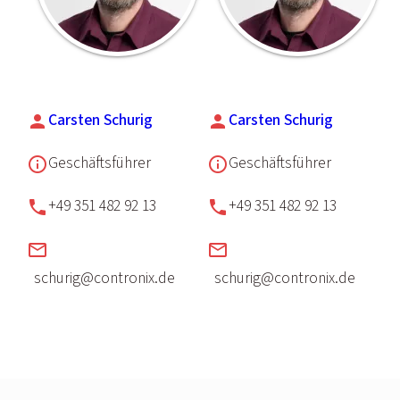
Carsten Schurig
Carsten Schurig
person
person
Geschäftsführer
Geschäftsführer
info_outline
info_outline
+49 351 482 92 13
+49 351 482 92 13
phone
phone
mail_outline
mail_outline
schurig@contronix.de
schurig@contronix.de