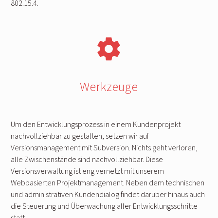
802.15.4.
settings
Werkzeuge
Um den Entwicklungsprozess in einem Kundenprojekt
nachvollziehbar zu gestalten, setzen wir auf
Versionsmanagement mit Subversion. Nichts geht verloren,
alle Zwischenstände sind nachvollziehbar. Diese
Versionsverwaltung ist eng vernetzt mit unserem
Webbasierten Projektmanagement. Neben dem technischen
und administrativen Kundendialog findet darüber hinaus auch
die Steuerung und Überwachung aller Entwicklungsschritte
statt.