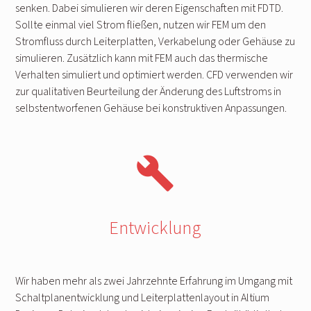
senken. Dabei simulieren wir deren Eigenschaften mit FDTD.
Sollte einmal viel Strom fließen, nutzen wir FEM um den
Stromfluss durch Leiterplatten, Verkabelung oder Gehäuse zu
simulieren. Zusätzlich kann mit FEM auch das thermische
Verhalten simuliert und optimiert werden. CFD verwenden wir
zur qualitativen Beurteilung der Änderung des Luftstroms in
selbstentworfenen Gehäuse bei konstruktiven Anpassungen.
build
Entwicklung
Wir haben mehr als zwei Jahrzehnte Erfahrung im Umgang mit
Schaltplanentwicklung und Leiterplattenlayout in Altium