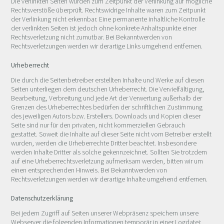
Die verlinkten Seiten wurden zum Zeitpunkt der Verlinkung auf mögliche
Rechtsverstöße überprüft. Rechtswidrige Inhalte waren zum Zeitpunkt
der Verlinkung nicht erkennbar. Eine permanente inhaltliche Kontrolle
der verlinkten Seiten ist jedoch ohne konkrete Anhaltspunkte einer
Rechtsverletzung nicht zumutbar. Bei Bekanntwerden von
Rechtsverletzungen werden wir derartige Links umgehend entfernen.
Urheberrecht
Die durch die Seitenbetreiber erstellten Inhalte und Werke auf diesen
Seiten unterliegen dem deutschen Urheberrecht. Die Vervielfältigung,
Bearbeitung, Verbreitung und jede Art der Verwertung außerhalb der
Grenzen des Urheberrechtes bedürfen der schriftlichen Zustimmung
des jeweiligen Autors bzw. Erstellers. Downloads und Kopien dieser
Seite sind nur für den privaten, nicht kommerziellen Gebrauch
gestattet. Soweit die Inhalte auf dieser Seite nicht vom Betreiber erstellt
wurden, werden die Urheberrechte Dritter beachtet. Insbesondere
werden Inhalte Dritter als solche gekennzeichnet. Sollten Sie trotzdem
auf eine Urheberrechtsverletzung aufmerksam werden, bitten wir um
einen entsprechenden Hinweis. Bei Bekanntwerden von
Rechtsverletzungen werden wir derartige Inhalte umgehend entfernen.
Datenschutzerklärung
Bei jedem Zugriff auf Seiten unserer Webpräsenz speichern unsere
Webserver die folgenden Informationen temporär in einer Logdatei: